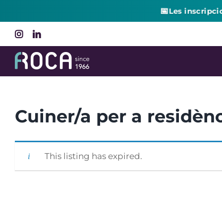
📅
Les inscripci
Skip
Instagram
LinkedIn
to
content
Cuiner/a per a residèn
This listing has expired.