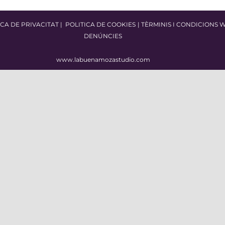
ICA DE PRIVACITAT
|
POLITICA DE COOKIES
|
TÈRMINIS I CONDICIONS 
DENÚNCIES
www.labuenamozastudio.com