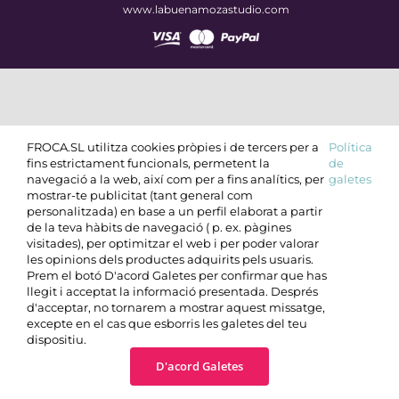
www.labuenamozastudio.com
FROCA.SL utilitza cookies pròpies i de tercers per a
Política
fins estrictament funcionals, permetent la
de
navegació a la web, així com per a fins analítics, per
galetes
mostrar-te publicitat (tant general com
personalitzada) en base a un perfil elaborat a partir
de la teva hàbits de navegació ( p. ex. pàgines
visitades), per optimitzar el web i per poder valorar
les opinions dels productes adquirits pels usuaris.
Prem el botó D'acord Galetes per confirmar que has
llegit i acceptat la informació presentada. Després
d'acceptar, no tornarem a mostrar aquest missatge,
excepte en el cas que esborris les galetes del teu
dispositiu.
D'acord Galetes