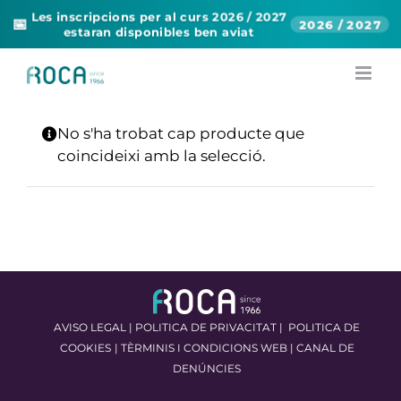
Les inscripcions per al curs 2026 / 2027
📅
2026 / 2027
estaran disponibles ben aviat
Skip
to
content
No s'ha trobat cap producte que
coincideixi amb la selecció.
AVISO LEGAL
|
POLITICA DE PRIVACITAT
|
POLITICA DE
COOKIES
|
TÈRMINIS I CONDICIONS WEB
|
CANAL DE
DENÚNCIES