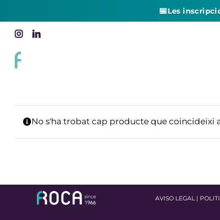
📅
Les inscripci
Skip
Instagram
LinkedIn
to
content
No s'ha trobat cap producte que coincideixi 
AVISO LEGAL
|
POLIT