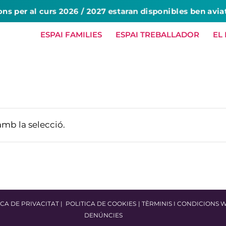
ons per al curs 2026 / 2027 estaran disponibles ben avia
ESPAI FAMILIES
ESPAI TREBALLADOR
EL
HOME
NOSALTRES
SERVEIS
amb la selecció.
ICA DE PRIVACITAT
|
POLITICA DE COOKIES
|
TÈRMINIS I CONDICIONS 
DENÚNCIES