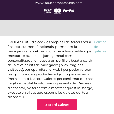
www.labuenamozastudio.com
FROCA.SL utilitza cookies pròpies i de tercers per a
Política
fins estrictament funcionals, permetent la
de
navegació a la web, així com per a fins analítics, per
galetes
mostrar-te publicitat (tant general com
personalitzada) en base a un perfil elaborat a partir
de la teva hàbits de navegació ( p. ex. pàgines
visitades), per optimitzar el web i per poder valorar
les opinions dels productes adquirits pels usuaris.
Prem el botó D'acord Galetes per confirmar que has
llegit i acceptat la informació presentada. Després
d'acceptar, no tornarem a mostrar aquest missatge,
excepte en el cas que esborris les galetes del teu
dispositiu.
D'acord Galetes