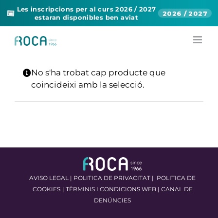
Les inscripcions per al curs 2026 / 2027
📅
2026 / 2027
estaran disponibles ben aviat
Skip
to
content
No s'ha trobat cap producte que
coincideixi amb la selecció.
AVISO LEGAL
|
POLITICA DE PRIVACITAT
|
POLITICA DE
COOKIES
|
TÈRMINIS I CONDICIONS WEB
|
CANAL DE
DENÚNCIES