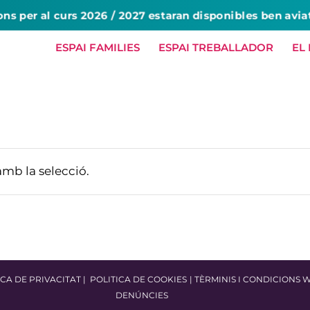
ons per al curs 2026 / 2027 estaran disponibles ben avia
ESPAI FAMILIES
ESPAI TREBALLADOR
EL
HOME
NOSALTRES
SERVEIS
amb la selecció.
ICA DE PRIVACITAT
|
POLITICA DE COOKIES
|
TÈRMINIS I CONDICIONS 
DENÚNCIES