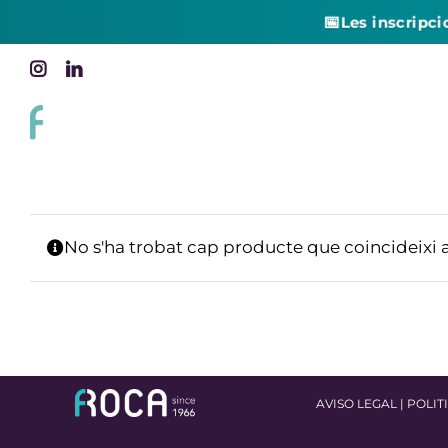
📅
Les inscripci
Skip
Instagram
LinkedIn
to
content
No s'ha trobat cap producte que coincideixi 
AVISO LEGAL
|
POLIT