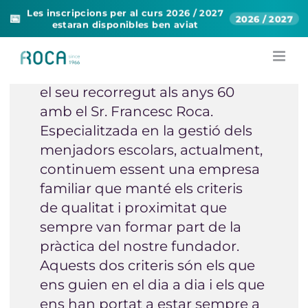
Les inscripcions per al curs 2026 / 2027
📅
2026 / 2027
estaran disponibles ben aviat
Skip
to
La nostra empresa va començar
content
el seu recorregut als anys 60
amb el Sr. Francesc Roca.
Especialitzada en la gestió dels
menjadors escolars, actualment,
continuem essent una empresa
familiar que manté els criteris
de qualitat i proximitat que
sempre van formar part de la
pràctica del nostre fundador.
Aquests dos criteris són els que
ens guien en el dia a dia i els que
ens han portat a estar sempre a