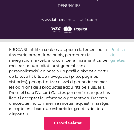
DENÚNCIES
www.labuenamozastudio.com
FROCA.SL utilitza cookies pròpies i de tercers per a
Política
fins estrictament funcionals, permetent la
de
navegació a la web, així com per a fins analítics, per
galetes
mostrar-te publicitat (tant general com
personalitzada) en base a un perfil elaborat a partir
de la teva hàbits de navegació ( p. ex. pàgines
visitades), per optimitzar el web i per poder valorar
les opinions dels productes adquirits pels usuaris.
Prem el botó D'acord Galetes per confirmar que has
llegit i acceptat la informació presentada. Després
d'acceptar, no tornarem a mostrar aquest missatge,
excepte en el cas que esborris les galetes del teu
dispositiu.
D'acord Galetes