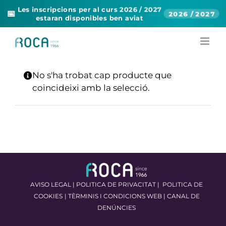
Les inscripcions per al curs 2026 / 2027
📅
2026 / 2027
estaran disponibles ben aviat
Skip
to
content
No s'ha trobat cap producte que
coincideixi amb la selecció.
AVISO LEGAL
|
POLITICA DE PRIVACITAT
|
POLITICA DE
COOKIES
|
TÈRMINIS I CONDICIONS WEB
|
CANAL DE
DENÚNCIES