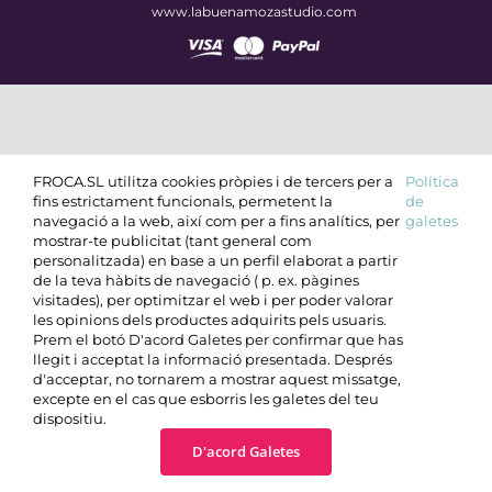
www.labuenamozastudio.com
FROCA.SL utilitza cookies pròpies i de tercers per a
Política
fins estrictament funcionals, permetent la
de
navegació a la web, així com per a fins analítics, per
galetes
mostrar-te publicitat (tant general com
personalitzada) en base a un perfil elaborat a partir
de la teva hàbits de navegació ( p. ex. pàgines
visitades), per optimitzar el web i per poder valorar
les opinions dels productes adquirits pels usuaris.
Prem el botó D'acord Galetes per confirmar que has
llegit i acceptat la informació presentada. Després
d'acceptar, no tornarem a mostrar aquest missatge,
excepte en el cas que esborris les galetes del teu
dispositiu.
D'acord Galetes