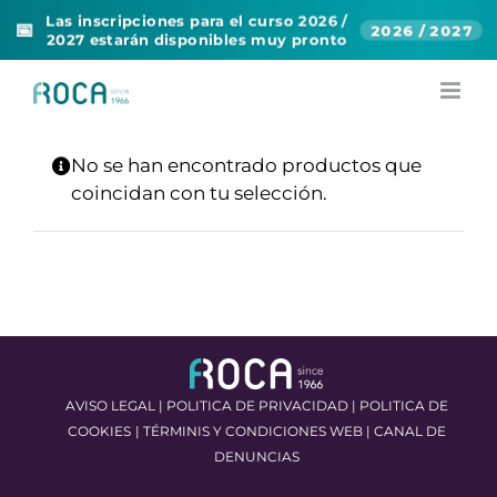
Las inscripciones para el curso 2026 /
📅
2026 / 2027
2027 estarán disponibles muy pronto
Skip
to
content
No se han encontrado productos que
coincidan con tu selección.
AVISO LEGAL
|
POLITICA DE PRIVACIDAD
|
POLITICA DE
COOKIES
|
TÉRMINIS Y CONDICIONES WEB
|
CANAL DE
DENUNCIAS