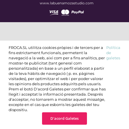
www.labuenamozastudio.com
FROCA.SL utilitza cookies pròpies i de tercers per a
Política
fins estrictament funcionals, permetent la
de
navegació a la web, així com per a fins analítics, per
galetes
mostrar-te publicitat (tant general com
personalitzada) en base a un perfil elaborat a partir
de la teva hàbits de navegació ( p. ex. pàgines
visitades), per optimitzar el web i per poder valorar
les opinions dels productes adquirits pels usuaris.
Prem el botó D'acord Galetes per confirmar que has
llegit i acceptat la informació presentada. Després
d'acceptar, no tornarem a mostrar aquest missatge,
excepte en el cas que esborris les galetes del teu
dispositiu.
D'acord Galetes