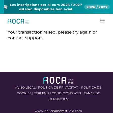
Les inscripcions per al curs 2026 / 2027
📅
2026 / 2027
estaran disponibles ben aviat
Skip
to
content
Your transaction failed, please try again or
contact support.
AVISO LEGAL
|
POLITICA DE PRIVACITAT
|
POLITICA DE
COOKIES
|
TÈRMINIS I CONDICIONS WEB
|
CANAL DE
DENÚNCIES
www.labuenamozastudio.com