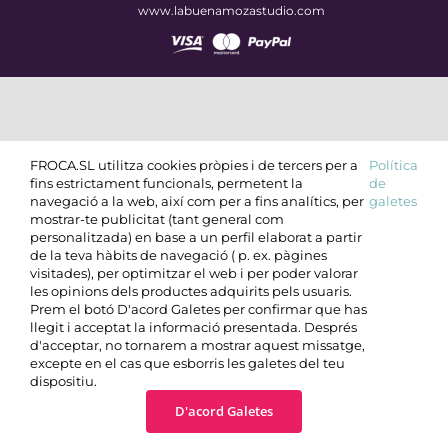
www.labuenamozastudio.com
FROCA.SL utilitza cookies pròpies i de tercers per a
Política
fins estrictament funcionals, permetent la
de
navegació a la web, així com per a fins analítics, per
galetes
mostrar-te publicitat (tant general com
personalitzada) en base a un perfil elaborat a partir
de la teva hàbits de navegació ( p. ex. pàgines
visitades), per optimitzar el web i per poder valorar
les opinions dels productes adquirits pels usuaris.
Prem el botó D'acord Galetes per confirmar que has
llegit i acceptat la informació presentada. Després
d'acceptar, no tornarem a mostrar aquest missatge,
excepte en el cas que esborris les galetes del teu
dispositiu.
D'acord Galetes