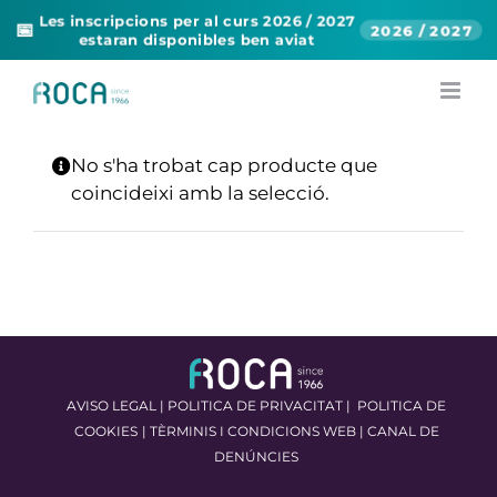
Les inscripcions per al curs 2026 / 2027
📅
2026 / 2027
estaran disponibles ben aviat
Skip
to
content
No s'ha trobat cap producte que
coincideixi amb la selecció.
AVISO LEGAL
|
POLITICA DE PRIVACITAT
|
POLITICA DE
COOKIES
|
TÈRMINIS I CONDICIONS WEB
|
CANAL DE
DENÚNCIES