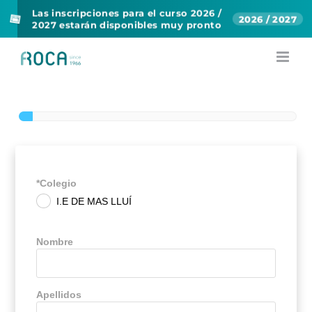
Las inscripciones para el curso 2026 /
📅
2026 / 2027
2027 estarán disponibles muy pronto
Skip
to
I.E DE MAS LLUÍ
content
*Colegio
I.E DE MAS LLUÍ
.
Nombre
Apellidos