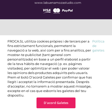
www.labuenamozastudio.com
FROCA.SL utilitza cookies pròpies i de tercers per a
Política
fins estrictament funcionals, permetent la
de
navegació a la web, així com per a fins analítics, per
galetes
mostrar-te publicitat (tant general com
personalitzada) en base a un perfil elaborat a partir
de la teva hàbits de navegació ( p. ex. pàgines
visitades), per optimitzar el web i per poder valorar
les opinions dels productes adquirits pels usuaris.
Prem el botó D'acord Galetes per confirmar que has
llegit i acceptat la informació presentada. Després
d'acceptar, no tornarem a mostrar aquest missatge,
excepte en el cas que esborris les galetes del teu
dispositiu.
D'acord Galetes