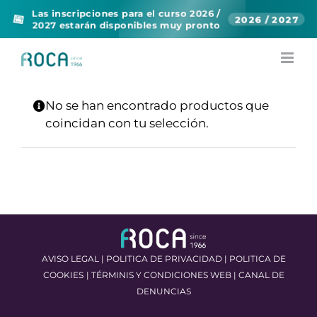
Las inscripciones para el curso 2026 /
📅
2026 / 2027
2027 estarán disponibles muy pronto
Skip
to
content
No se han encontrado productos que
coincidan con tu selección.
AVISO LEGAL
|
POLITICA DE PRIVACIDAD
|
POLITICA DE
COOKIES
|
TÉRMINIS Y CONDICIONES WEB
|
CANAL DE
DENUNCIAS