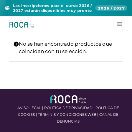
Las inscripciones para el curso 2026 /
📅
2026 / 2027
2027 estarán disponibles muy pronto
Skip
to
content
No se han encontrado productos que
coincidan con tu selección.
AVISO LEGAL
|
POLITICA DE PRIVACIDAD
|
POLITICA DE
COOKIES
|
TÉRMINIS Y CONDICIONES WEB
|
CANAL DE
DENUNCIAS