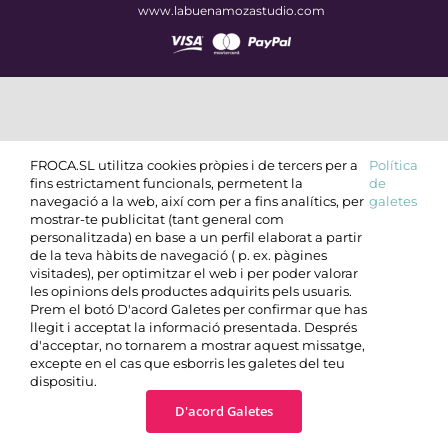
www.labuenamozastudio.com
FROCA.SL utilitza cookies pròpies i de tercers per a
Política
fins estrictament funcionals, permetent la
de
navegació a la web, així com per a fins analítics, per
galetes
mostrar-te publicitat (tant general com
personalitzada) en base a un perfil elaborat a partir
de la teva hàbits de navegació ( p. ex. pàgines
visitades), per optimitzar el web i per poder valorar
les opinions dels productes adquirits pels usuaris.
Prem el botó D'acord Galetes per confirmar que has
llegit i acceptat la informació presentada. Després
d'acceptar, no tornarem a mostrar aquest missatge,
excepte en el cas que esborris les galetes del teu
dispositiu.
D'acord Galetes