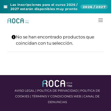
Las inscripciones para el curso 2026 /
📅
2026 / 2027
2027 estarán disponibles muy pronto
Skip
to
content
No se han encontrado productos que
coincidan con tu selección.
AVISO LEGAL
|
POLITICA DE PRIVACIDAD
|
POLITICA DE
COOKIES
|
TÉRMINIS Y CONDICIONES WEB
|
CANAL DE
DENUNCIAS