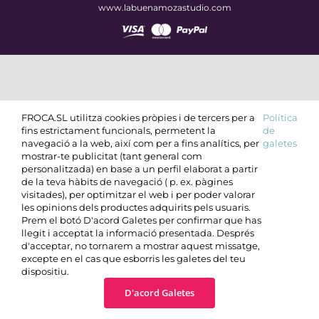
www.labuenamozastudio.com
FROCA.SL utilitza cookies pròpies i de tercers per a
Política
fins estrictament funcionals, permetent la
de
navegació a la web, així com per a fins analítics, per
galetes
mostrar-te publicitat (tant general com
personalitzada) en base a un perfil elaborat a partir
de la teva hàbits de navegació ( p. ex. pàgines
visitades), per optimitzar el web i per poder valorar
les opinions dels productes adquirits pels usuaris.
Prem el botó D'acord Galetes per confirmar que has
llegit i acceptat la informació presentada. Després
d'acceptar, no tornarem a mostrar aquest missatge,
excepte en el cas que esborris les galetes del teu
dispositiu.
D'acord Galetes