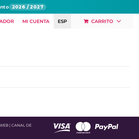
onto
2026 / 2027
JADOR
MI CUENTA
ESP
CARRITO
LOG
RSC
CONTACTO
OFERTAS LABORALES
 WEB
|
CANAL DE