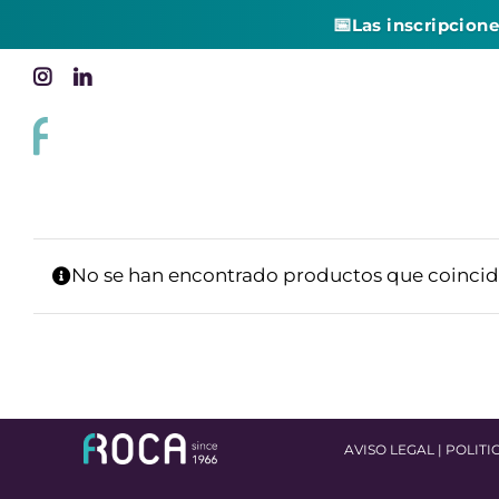
📅
Las inscripcion
Skip
Instagram
LinkedIn
to
content
No se han encontrado productos que coincida
AVISO LEGAL
|
POLITI