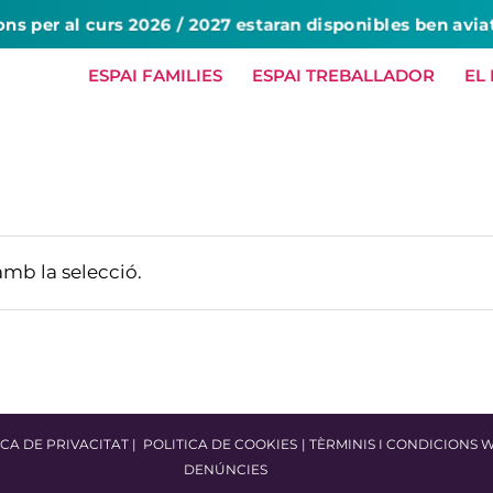
ons per al curs 2026 / 2027 estaran disponibles ben avia
ESPAI FAMILIES
ESPAI TREBALLADOR
EL
HOME
NOSALTRES
SERVEIS
amb la selecció.
ICA DE PRIVACITAT
|
POLITICA DE COOKIES
|
TÈRMINIS I CONDICIONS 
DENÚNCIES