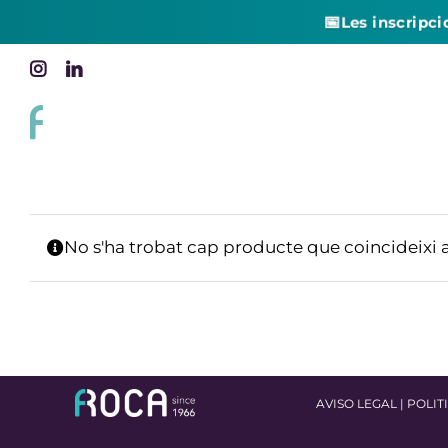
📅
Les inscripci
Skip
Instagram
LinkedIn
to
content
No s'ha trobat cap producte que coincideixi 
AVISO LEGAL
|
POLIT