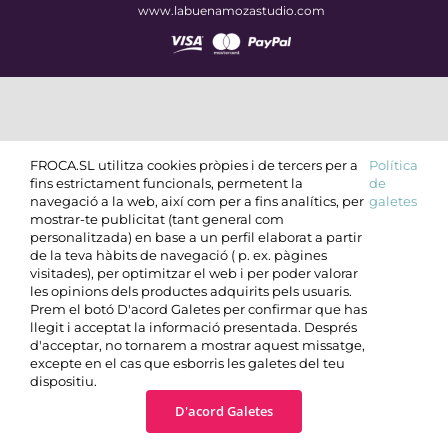
www.labuenamozastudio.com
FROCA.SL utilitza cookies pròpies i de tercers per a
Política
fins estrictament funcionals, permetent la
de
navegació a la web, així com per a fins analítics, per
galetes
mostrar-te publicitat (tant general com
personalitzada) en base a un perfil elaborat a partir
de la teva hàbits de navegació ( p. ex. pàgines
visitades), per optimitzar el web i per poder valorar
les opinions dels productes adquirits pels usuaris.
Prem el botó D'acord Galetes per confirmar que has
llegit i acceptat la informació presentada. Després
d'acceptar, no tornarem a mostrar aquest missatge,
excepte en el cas que esborris les galetes del teu
dispositiu.
D'acord Galetes