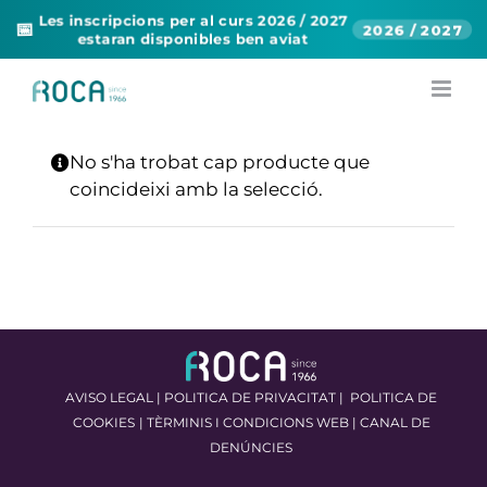
Les inscripcions per al curs 2026 / 2027
📅
2026 / 2027
estaran disponibles ben aviat
Skip
to
content
No s'ha trobat cap producte que
coincideixi amb la selecció.
AVISO LEGAL
|
POLITICA DE PRIVACITAT
|
POLITICA DE
COOKIES
|
TÈRMINIS I CONDICIONS WEB
|
CANAL DE
DENÚNCIES