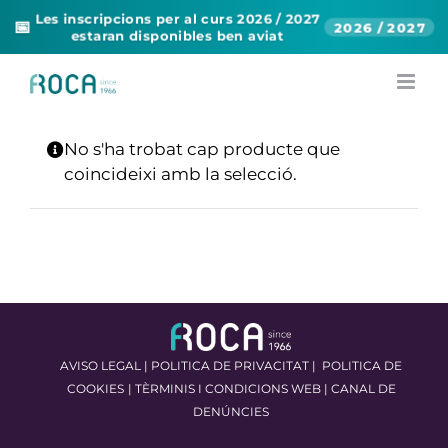
Les inscripcions per al curs 2026 / 2027
📅
2026 / 2027
estaran disponibles ben aviat
Skip
to
content
No s'ha trobat cap producte que
coincideixi amb la selecció.
AVISO LEGAL
|
POLITICA DE PRIVACITAT
|
POLITICA DE
COOKIES
|
TÈRMINIS I CONDICIONS WEB
|
CANAL DE
DENÚNCIES