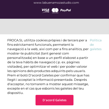
www.labuenamozastudio.com
FROCA.SL utilitza cookies pròpies i de tercers per a
Política
fins estrictament funcionals, permetent la
de
navegació a la web, així com per a fins analítics, per
galetes
mostrar-te publicitat (tant general com
personalitzada) en base a un perfil elaborat a partir
de la teva hàbits de navegació ( p. ex. pàgines
visitades), per optimitzar el web i per poder valorar
les opinions dels productes adquirits pels usuaris.
Prem el botó D'acord Galetes per confirmar que has
llegit i acceptat la informació presentada. Després
d'acceptar, no tornarem a mostrar aquest missatge,
excepte en el cas que esborris les galetes del teu
dispositiu.
D'acord Galetes