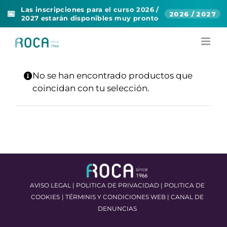
Las inscripciones para el curso 2026 /
📅
2026 / 2027
2027 estarán disponibles muy pronto
Skip
to
content
No se han encontrado productos que
coincidan con tu selección.
AVISO LEGAL
|
POLITICA DE PRIVACIDAD
|
POLITICA DE
COOKIES
|
TÉRMINIS Y CONDICIONES WEB
|
CANAL DE
DENUNCIAS