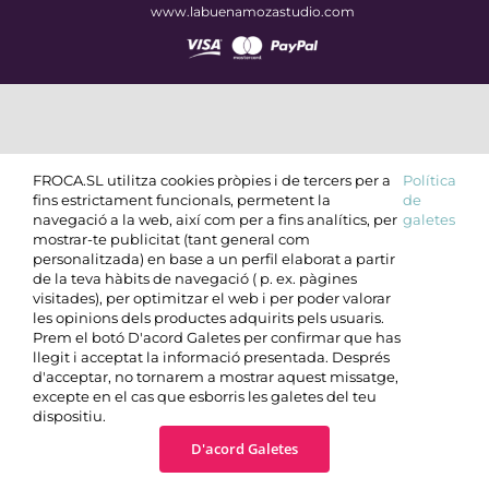
www.labuenamozastudio.com
FROCA.SL utilitza cookies pròpies i de tercers per a
Política
fins estrictament funcionals, permetent la
de
navegació a la web, així com per a fins analítics, per
galetes
mostrar-te publicitat (tant general com
personalitzada) en base a un perfil elaborat a partir
de la teva hàbits de navegació ( p. ex. pàgines
visitades), per optimitzar el web i per poder valorar
les opinions dels productes adquirits pels usuaris.
Prem el botó D'acord Galetes per confirmar que has
llegit i acceptat la informació presentada. Després
d'acceptar, no tornarem a mostrar aquest missatge,
excepte en el cas que esborris les galetes del teu
dispositiu.
D'acord Galetes