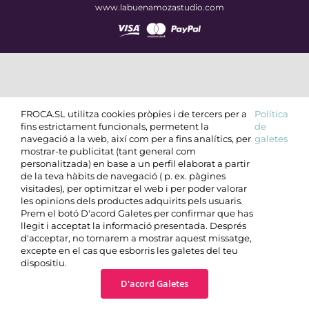
www.labuenamozastudio.com
FROCA.SL utilitza cookies pròpies i de tercers per a
Política
fins estrictament funcionals, permetent la
de
navegació a la web, així com per a fins analítics, per
galetes
mostrar-te publicitat (tant general com
personalitzada) en base a un perfil elaborat a partir
de la teva hàbits de navegació ( p. ex. pàgines
visitades), per optimitzar el web i per poder valorar
les opinions dels productes adquirits pels usuaris.
Prem el botó D'acord Galetes per confirmar que has
llegit i acceptat la informació presentada. Després
d'acceptar, no tornarem a mostrar aquest missatge,
excepte en el cas que esborris les galetes del teu
dispositiu.
D'acord Galetes