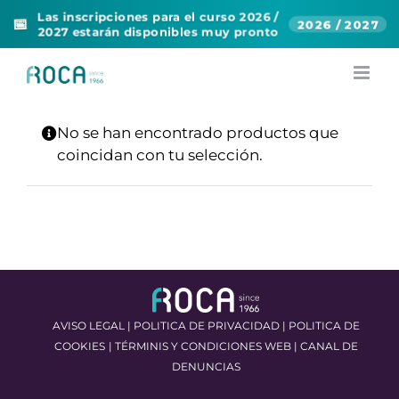
Las inscripciones para el curso 2026 /
📅
2026 / 2027
2027 estarán disponibles muy pronto
Skip
to
content
No se han encontrado productos que
coincidan con tu selección.
AVISO LEGAL
|
POLITICA DE PRIVACIDAD
|
POLITICA DE
COOKIES
|
TÉRMINIS Y CONDICIONES WEB
|
CANAL DE
DENUNCIAS