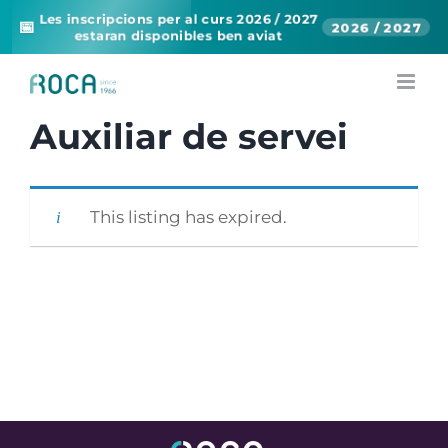
Les inscripcions per al curs 2026 / 2027
📅
2026 / 2027
estaran disponibles ben aviat
Skip
to
content
Auxiliar de servei
This listing has expired.