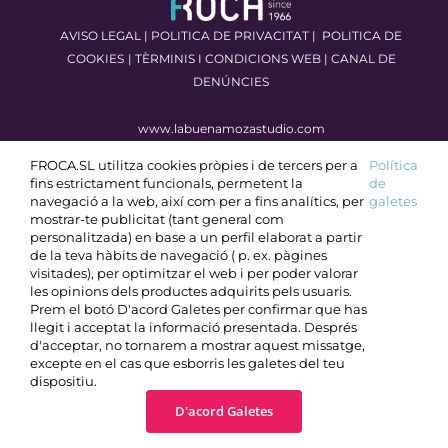
AVISO LEGAL
|
POLITICA DE PRIVACITAT
|
POLITICA DE
COOKIES
|
TÈRMINIS I CONDICIONS WEB
|
CANAL DE
DENÚNCIES
www.labuenamozastudio.com
FROCA.SL utilitza cookies pròpies i de tercers per a
Política
fins estrictament funcionals, permetent la
de
navegació a la web, així com per a fins analítics, per
galetes
mostrar-te publicitat (tant general com
personalitzada) en base a un perfil elaborat a partir
de la teva hàbits de navegació ( p. ex. pàgines
visitades), per optimitzar el web i per poder valorar
les opinions dels productes adquirits pels usuaris.
Prem el botó D'acord Galetes per confirmar que has
llegit i acceptat la informació presentada. Després
d'acceptar, no tornarem a mostrar aquest missatge,
excepte en el cas que esborris les galetes del teu
dispositiu.
D'acord Galetes