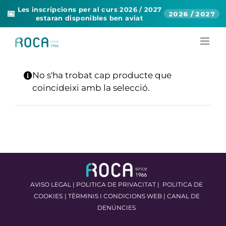
Les inscripcions per al curs 2026 / 2027
📅
2026 / 2027
estaran disponibles ben aviat
Skip
to
content
No s'ha trobat cap producte que
coincideixi amb la selecció.
AVISO LEGAL
|
POLITICA DE PRIVACITAT
|
POLITICA DE
COOKIES
|
TÈRMINIS I CONDICIONS WEB
|
CANAL DE
DENÚNCIES