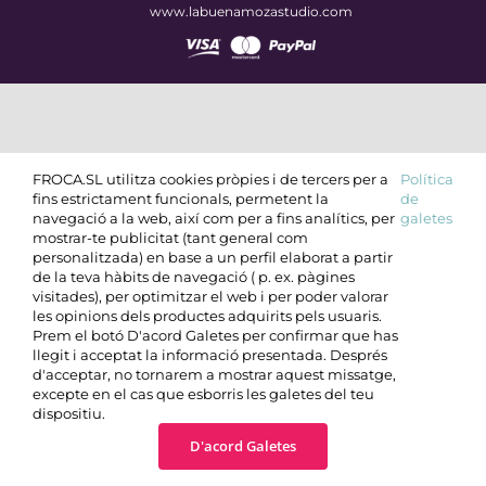
www.labuenamozastudio.com
FROCA.SL utilitza cookies pròpies i de tercers per a
Política
fins estrictament funcionals, permetent la
de
navegació a la web, així com per a fins analítics, per
galetes
mostrar-te publicitat (tant general com
personalitzada) en base a un perfil elaborat a partir
de la teva hàbits de navegació ( p. ex. pàgines
visitades), per optimitzar el web i per poder valorar
les opinions dels productes adquirits pels usuaris.
Prem el botó D'acord Galetes per confirmar que has
llegit i acceptat la informació presentada. Després
d'acceptar, no tornarem a mostrar aquest missatge,
excepte en el cas que esborris les galetes del teu
dispositiu.
D'acord Galetes