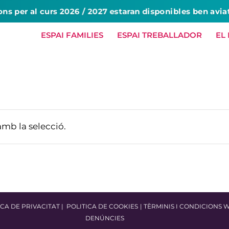
ons per al curs 2026 / 2027 estaran disponibles ben avia
ESPAI FAMILIES
ESPAI TREBALLADOR
EL
HOME
NOSALTRES
SERVEIS
amb la selecció.
ICA DE PRIVACITAT
|
POLITICA DE COOKIES
|
TÈRMINIS I CONDICIONS 
DENÚNCIES