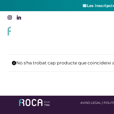
📅
Les inscripci
Skip
Instagram
LinkedIn
to
content
No s'ha trobat cap producte que coincideixi 
AVISO LEGAL
|
POLIT