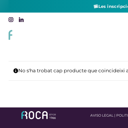
📅
Les inscripc
Skip
Instagram
LinkedIn
to
content
No s'ha trobat cap producte que coincideixi 
AVISO LEGAL
|
POLIT