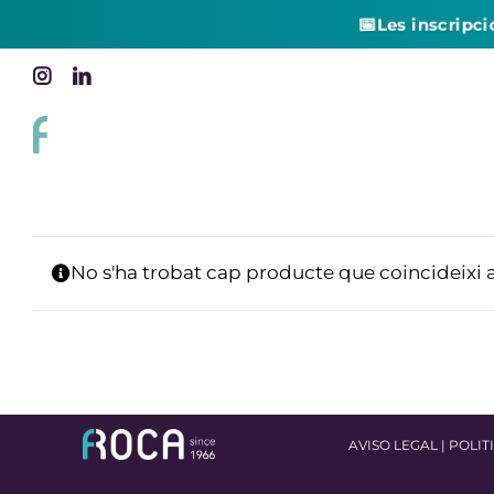
📅
Les inscripci
Skip
Instagram
LinkedIn
to
content
No s'ha trobat cap producte que coincideixi 
AVISO LEGAL
|
POLIT