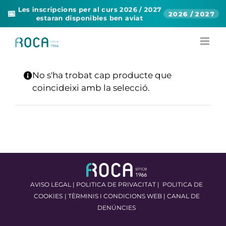
Les inscripcions per al curs 2026 / 2027
📅
2026 / 2027
estaran disponibles ben aviat
Skip
to
content
No s'ha trobat cap producte que
coincideixi amb la selecció.
AVISO LEGAL
|
POLITICA DE PRIVACITAT
|
POLITICA DE
COOKIES
|
TÈRMINIS I CONDICIONS WEB
|
CANAL DE
DENÚNCIES