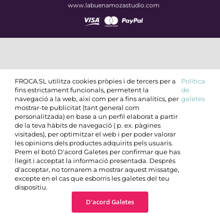
www.labuenamozastudio.com
FROCA.SL utilitza cookies pròpies i de tercers per a
Política
fins estrictament funcionals, permetent la
de
navegació a la web, així com per a fins analítics, per
galetes
mostrar-te publicitat (tant general com
personalitzada) en base a un perfil elaborat a partir
de la teva hàbits de navegació ( p. ex. pàgines
visitades), per optimitzar el web i per poder valorar
les opinions dels productes adquirits pels usuaris.
Prem el botó D'acord Galetes per confirmar que has
llegit i acceptat la informació presentada. Després
d'acceptar, no tornarem a mostrar aquest missatge,
excepte en el cas que esborris les galetes del teu
dispositiu.
D'acord Galetes